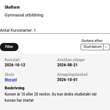
Skolform
Gymnasial utbildning
Antal Kursstarter:
1
Sortera efter:
Filter
Kursstart
Ansökan stänger
2026-10-12
2026-08-21
Kursstart 6295501
Skola
Antagningsbesked
Movant
2026-10-01
Beskrivning
Kursen är 10 eller 20 veckor. Du kan ändra studietakt när
kursen har startat