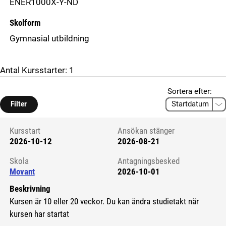
ENER1000X-Y-ND
Skolform
Gymnasial utbildning
Antal Kursstarter:
1
Sortera efter:
Filter
Kursstart
Ansökan stänger
2026-10-12
2026-08-21
Kursstart 6295513
Skola
Antagningsbesked
Movant
2026-10-01
Beskrivning
Kursen är 10 eller 20 veckor. Du kan ändra studietakt när
kursen har startat