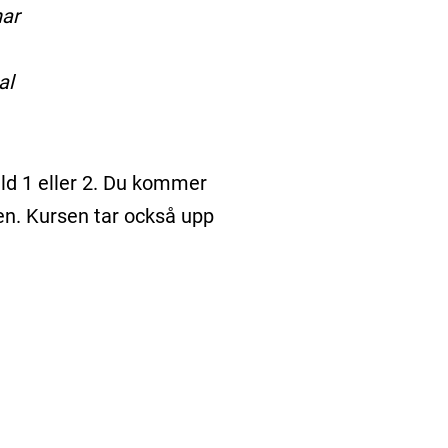
har
al
ild 1 eller 2. Du kommer
en. Kursen tar också upp