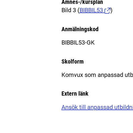
Ämnes-/kursplan
Bild 3
(
BIBBIL53
)
Anmälningskod
BIBBIL53-GK
Skolform
Komvux som anpassad utbi
Extern länk
Ansök till anpassad utbildn