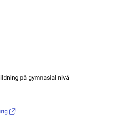
ldning på gymnasial nivå
ing
(Länk till extern sida.)