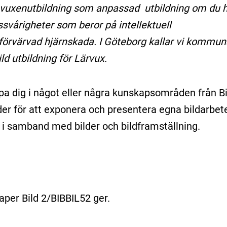
 vuxenutbildning som anpassad utbildning om du 
gssvårigheter som beror på intellektuell
 förvärvad hjärnskada. I Göteborg kallar vi kommun
ld utbildning för Lärvux.
jupa dig i något eller några kunskapsområden från B
der för att exponera och presentera egna bildarbet
 i samband med bilder och bildframställning.
per Bild 2/BIBBIL52 ger.