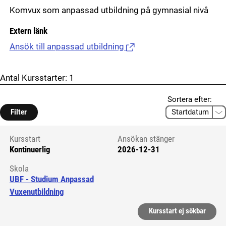
Komvux som anpassad utbildning på gymnasial nivå
Extern länk
Ansök till anpassad utbildning
(Länk till extern sida.)
Antal Kursstarter:
1
Sortera efter:
Filter
Kursstart
Ansökan stänger
Kontinuerlig
2026-12-31
Kursstart 6264830
Skola
UBF - Studium Anpassad
Vuxenutbildning
Kursstart ej sökbar