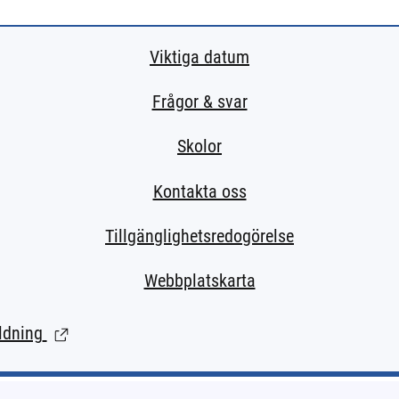
Viktiga datum
Frågor & svar
Skolor
Kontakta oss
Tillgänglighetsredogörelse
Webbplatskarta
ldning
(Länk till extern sida.)