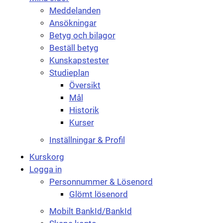
Meddelanden
Ansökningar
Betyg och bilagor
Beställ betyg
Kunskapstester
Studieplan
Översikt
Mål
Historik
Kurser
Inställningar & Profil
Kurskorg
Logga in
Personnummer & Lösenord
Glömt lösenord
Mobilt BankId/BankId