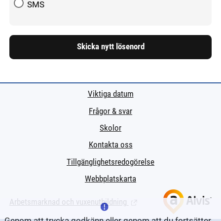
SMS
Viktiga datum
Frågor & svar
Skolor
Kontakta oss
Tillgänglighetsredogörelse
Webbplatskarta
Arbetsmarknad och vuxenutbildning
(Länk till extern sida.)
Genom att trycka godkänn eller genom att du fortsätter