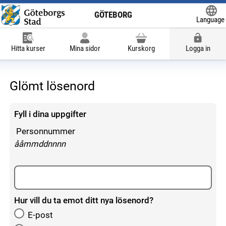
GÖTEBORG
Language
Powered
Hitta kurser
Mina sidor
Kurskorg
Logga in
Glömt lösenord
Fyll i dina uppgifter
Personnummer
enligt följande mönster:
ååmmddnnnn
Hur vill du ta emot ditt nya lösenord?
E-post