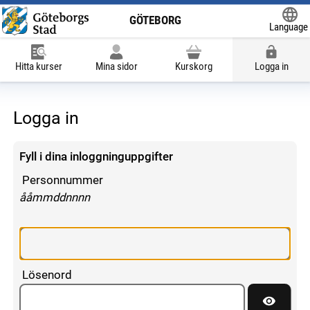
GÖTEBORG
Language
Powered
Hitta kurser
Mina sidor
Kurskorg
Logga in
Logga in
Fyll i dina inloggninguppgifter
Personnummer
enligt följande mönster:
ååmmddnnnn
Lösenord
Visa lös