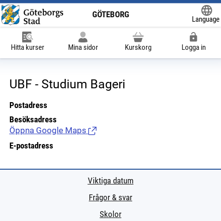
GÖTEBORG
Language
Powered
Hitta kurser
Mina sidor
Kurskorg
Logga in
UBF - Studium Bageri
Postadress
Besöksadress
Öppna Google Maps
(Länk till extern sida.)
E-postadress
Viktiga datum
Frågor & svar
Skolor