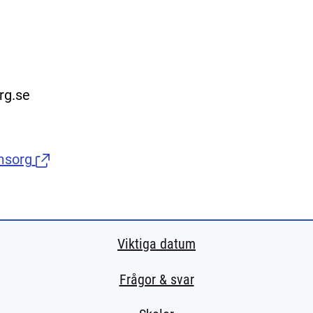
rg.se
msorg
(Länk till extern sida.)
Viktiga datum
Frågor & svar