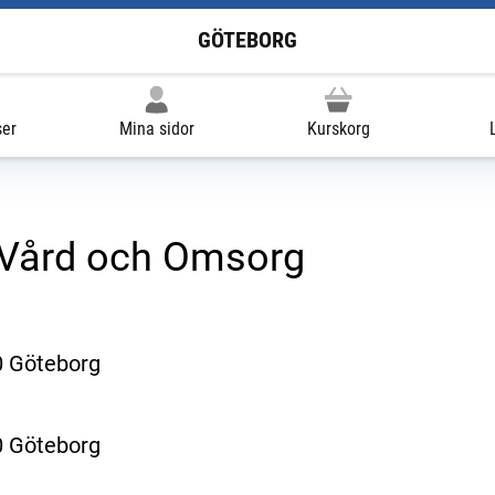
GÖTEBORG
ser
Mina sidor
Kurskorg
 Vård och Omsorg
0 Göteborg
0 Göteborg
ill extern sida.)